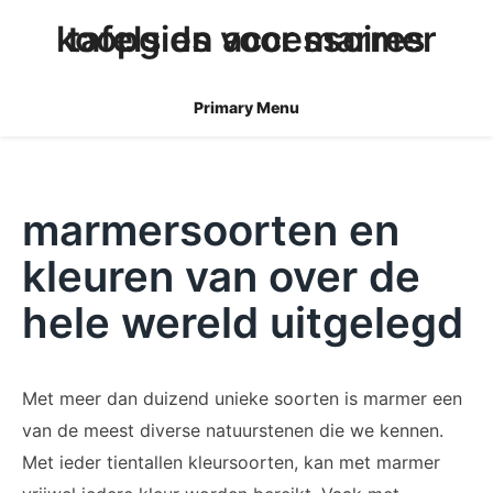
skip
koopgids voor marmer tafels en accessoires
to
content
Primary Menu
marmersoorten en
kleuren van over de
hele wereld uitgelegd
Met meer dan duizend unieke soorten is marmer een
van de meest diverse natuurstenen die we kennen.
Met ieder tientallen kleursoorten, kan met marmer