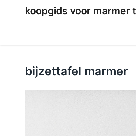
skip
koopgids voor marmer t
to
content
bijzettafel marmer