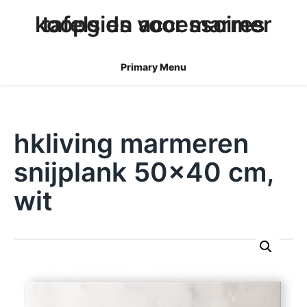
skip
koopgids voor marmer tafels en accessoires
to
content
Primary Menu
hkliving marmeren
snijplank 50×40 cm,
wit