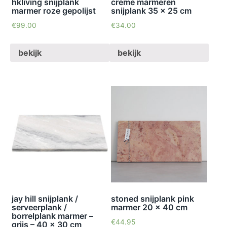
hkliving snijplank
crème marmeren
marmer roze gepolijst
snijplank 35 x 25 cm
€
99.00
€
34.00
bekijk
bekijk
jay hill snijplank /
stoned snijplank pink
serveerplank /
marmer 20 x 40 cm
borrelplank marmer –
€
44.95
grijs – 40 x 30 cm