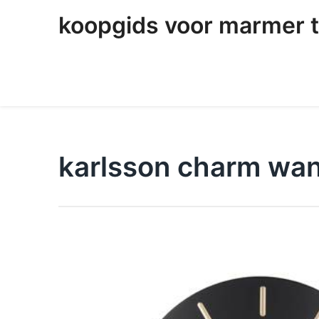
skip
koopgids voor marmer t
to
content
karlsson charm wan