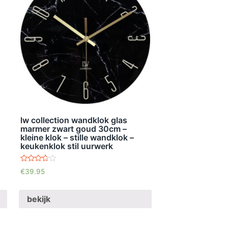
lw collection wandklok glas
marmer zwart goud 30cm –
kleine klok – stille wandklok –
keukenklok stil uurwerk
waardering
€
39.95
3.53
uit 5
bekijk