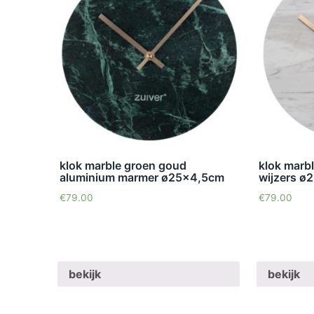
klok marble groen goud
klok marb
aluminium marmer ø25×4,5cm
wijzers ø
€
79.00
€
79.00
bekijk
bekijk