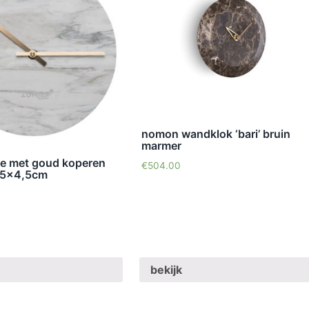
nomon wandklok ‘bari’ bruin
marmer
le met goud koperen
€
504.00
25×4,5cm
bekijk