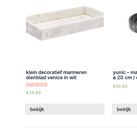
klein decoratief marmeren
yunic – m
dienblad venice in wit
ø 20 cm / 
€
50.00
waardering
€
34.99
4.78
uit 5
bekijk
bekijk