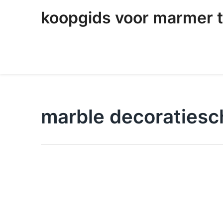
skip
koopgids voor marmer t
to
content
marble decoratiesc