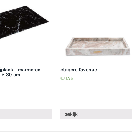
ijplank – marmeren
etagere l’avenue
0 x 30 cm
€
71.96
bekijk