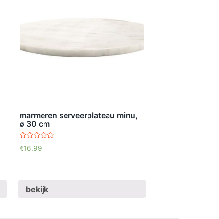
marmeren serveerplateau minu,
ø 30 cm
waardering
€
16.99
4.70
uit 5
bekijk