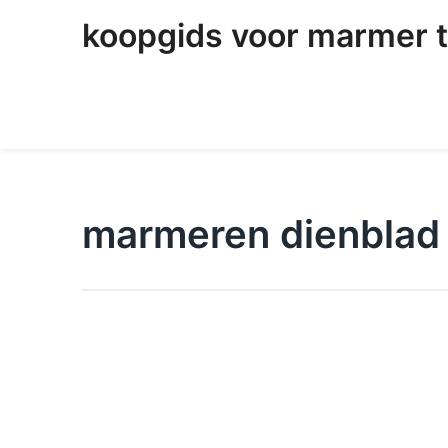
skip
koopgids voor marmer t
to
content
marmeren dienblad