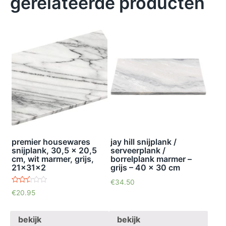
gerelateerde producten
premier housewares
jay hill snijplank /
snijplank, 30,5 x 20,5
serveerplank /
cm, wit marmer, grijs,
borrelplank marmer –
21x31x2
grijs – 40 x 30 cm
€
34.50
waardering
€
20.95
2.40
uit 5
bekijk
bekijk