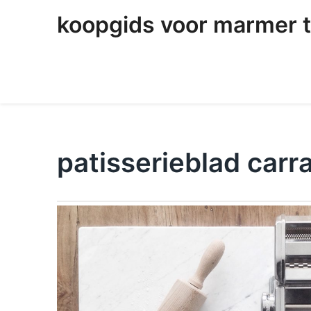
skip
koopgids voor marmer t
to
content
patisserieblad car