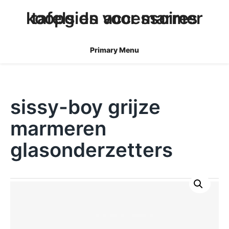
skip
koopgids voor marmer tafels en accessoires
to
content
Primary Menu
sissy-boy grijze
marmeren
glasonderzetters