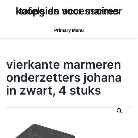
skip
koopgids voor marmer tafels en accessoires
to
content
Primary Menu
vierkante marmeren
onderzetters johana
in zwart, 4 stuks