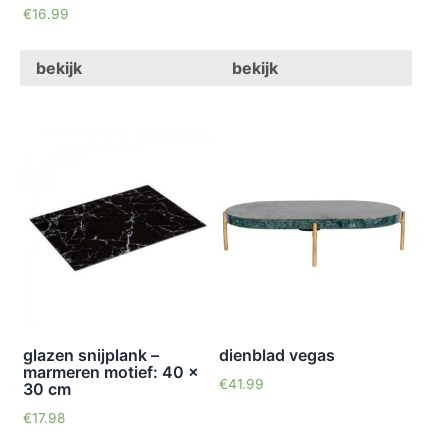
waardering
€
16.99
4.70
uit 5
bekijk
bekijk
glazen snijplank –
dienblad vegas
marmeren motief: 40 x
€
41.99
30 cm
€
17.98