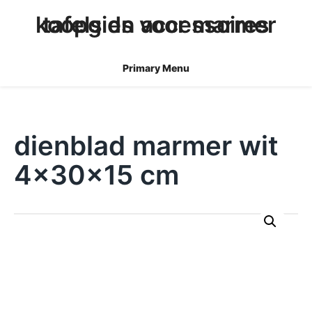
skip
koopgids voor marmer tafels en accessoires
to
content
Primary Menu
dienblad marmer wit
4x30x15 cm