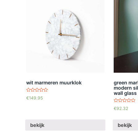
wit marmeren muurklok
green marb
modern sil
wall glass 
waardering
€
149.95
5.00
uit 5
waardering
€
92.32
5.00
uit 5
bekijk
bekijk