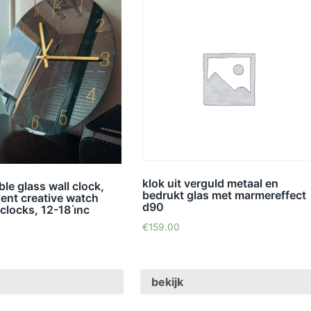
klok uit verguld metaal en
le glass wall clock,
bedrukt glas met marmereffect
ent creative watch
d90
clocks, 12-18 i̇nc
€
159.00
bekijk