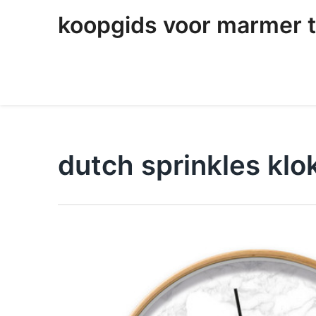
skip
koopgids voor marmer t
to
content
dutch sprinkles klo