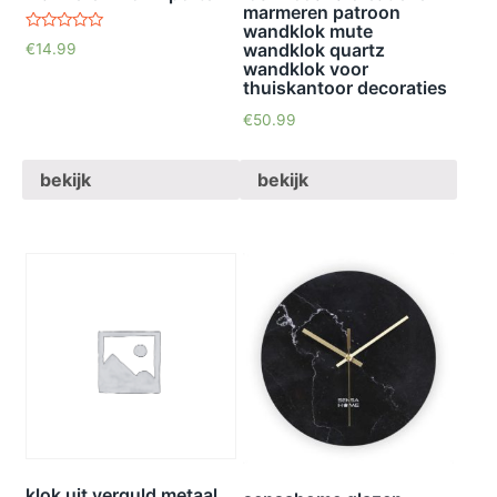
marmeren patroon
wandklok mute
waardering
wandklok quartz
€
14.99
5.00
wandklok voor
uit 5
thuiskantoor decoraties
€
50.99
bekijk
bekijk
klok uit verguld metaal