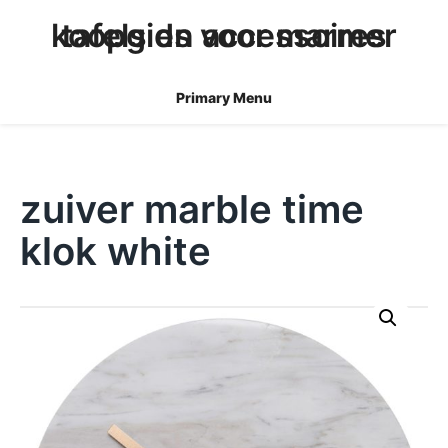
skip
koopgids voor marmer tafels en accessoires
to
content
Primary Menu
zuiver marble time
klok white