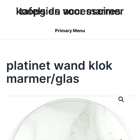
skip
koopgids voor marmer tafels en accessoires
to
content
Primary Menu
platinet wand klok
marmer/glas