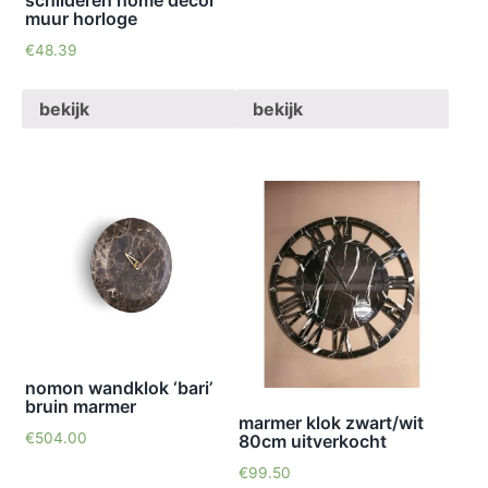
schilderen home decor
muur horloge
€
48.39
bekijk
bekijk
nomon wandklok ‘bari’
bruin marmer
marmer klok zwart/wit
€
504.00
80cm uitverkocht
€
99.50