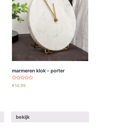
marmeren klok – porter
waardering
€
14.99
5.00
uit 5
bekijk