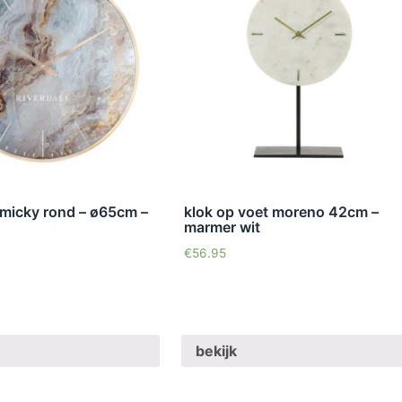
micky rond – ø65cm –
klok op voet moreno 42cm –
marmer wit
€
56.95
bekijk