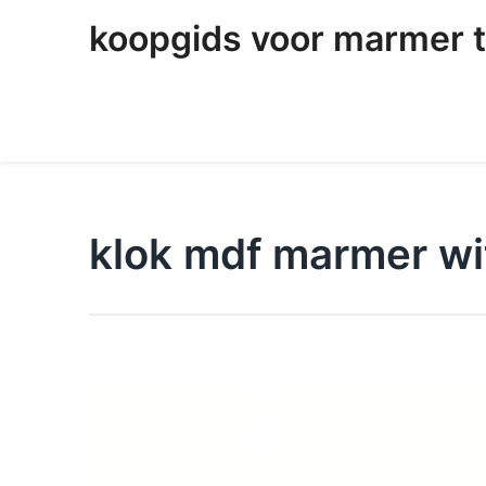
skip
koopgids voor marmer t
to
content
klok mdf marmer wi