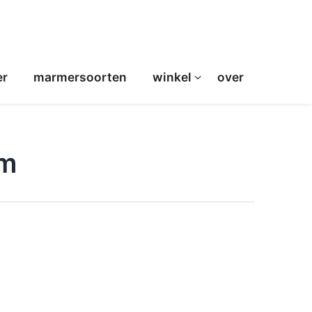
er
marmersoorten
winkel
over
cm