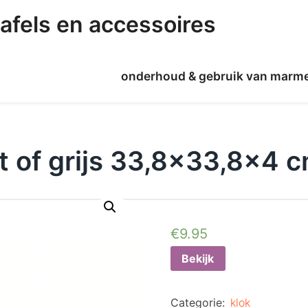
afels en accessoires
onderhoud & gebruik van marm
t of grijs 33,8×33,8×4 
€
9.95
Bekijk
Categorie:
klok