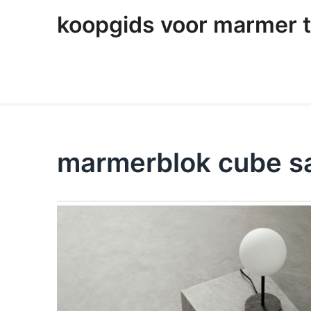
skip
koopgids voor marmer t
to
content
marmerblok cube sa