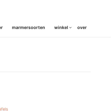
er
marmersoorten
winkel
over
afels