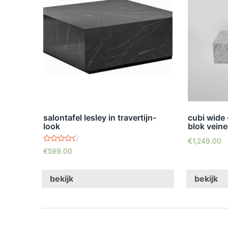
salontafel lesley in travertijn-
cubi wide 
look
blok vein
€
1,249.00
waardering
€
599.00
4.20
uit 5
bekijk
bekijk