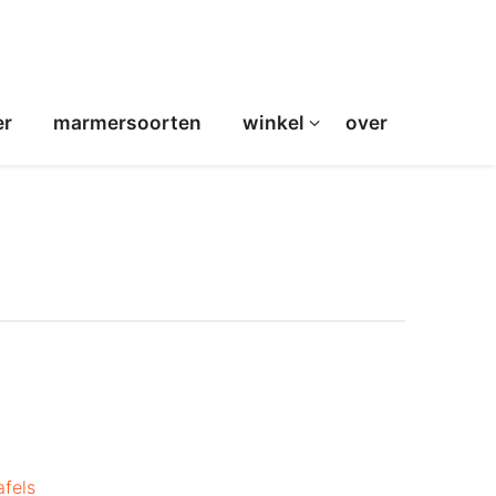
er
marmersoorten
winkel
over
afels