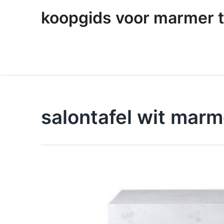
skip
koopgids voor marmer t
to
content
salontafel wit marm