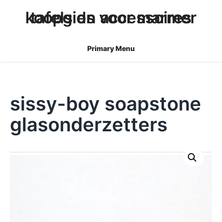
skip
koopgids voor marmer tafels en accessoires
to
content
Primary Menu
sissy-boy soapstone
glasonderzetters