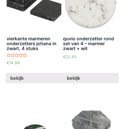
vierkante marmeren
quvio onderzetter rond
onderzetters johana in
set van 4 – marmer
zwart, 4 stuks
zwart + wit
€
22.45
waardering
€
14.99
4.86
uit 5
bekijk
bekijk